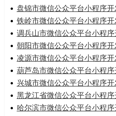
盘锦市微信公众平台小程序开
铁岭市微信公众平台小程序开
调兵山市微信公众平台小程序
朝阳市微信公众平台小程序开
凌源市微信公众平台小程序开
葫芦岛市微信公众平台小程序
兴城市微信公众平台小程序开
黑龙江省微信公众平台小程序
哈尔滨市微信公众平台小程序