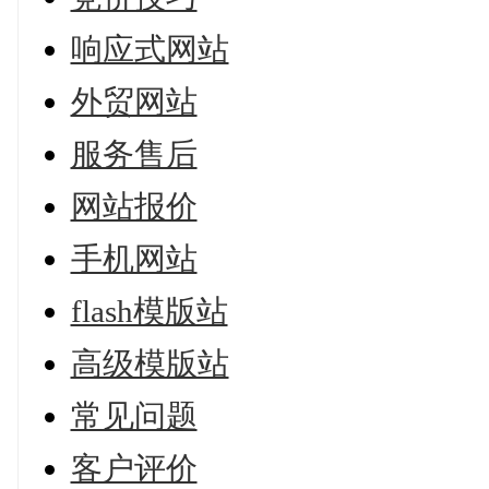
响应式网站
外贸网站
服务售后
网站报价
手机网站
flash模版站
高级模版站
常见问题
客户评价