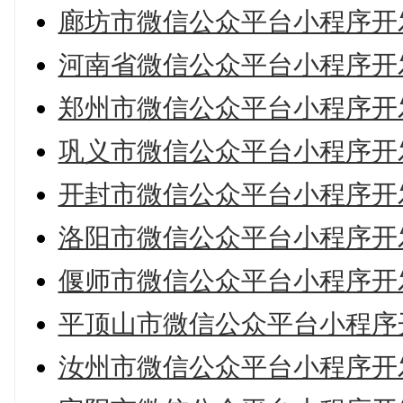
廊坊市微信公众平台小程序开
河南省微信公众平台小程序开
郑州市微信公众平台小程序开
巩义市微信公众平台小程序开
开封市微信公众平台小程序开
洛阳市微信公众平台小程序开
偃师市微信公众平台小程序开
平顶山市微信公众平台小程序
汝州市微信公众平台小程序开