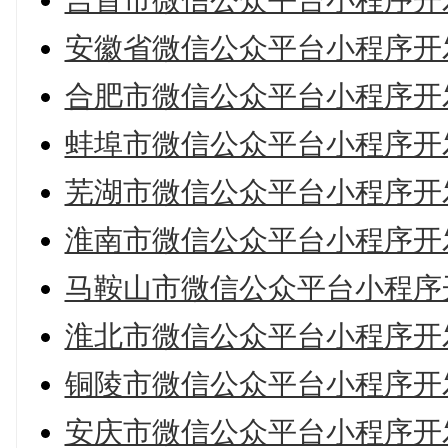
吉首市微信公众平台小程序开
安徽省微信公众平台小程序开
合肥市微信公众平台小程序开
蚌埠市微信公众平台小程序开
芜湖市微信公众平台小程序开
淮南市微信公众平台小程序开
马鞍山市微信公众平台小程序
淮北市微信公众平台小程序开
铜陵市微信公众平台小程序开
安庆市微信公众平台小程序开