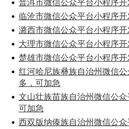
普洱市微信公众平台小程序开
临沧市微信公众平台小程序开
潞西市微信公众平台小程序开
大理市微信公众平台小程序开
楚雄市微信公众平台小程序开
红河哈尼族彝族自治州微信公
多，可加急
文山壮族苗族自治州微信公众
可加急
西双版纳傣族自治州微信公众