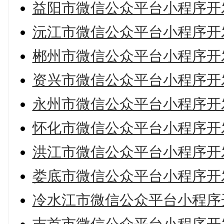
益阳市微信公众平台小程序开
沅江市微信公众平台小程序开
郴州市微信公众平台小程序开
资兴市微信公众平台小程序开
永州市微信公众平台小程序开
怀化市微信公众平台小程序开
洪江市微信公众平台小程序开
娄底市微信公众平台小程序开
冷水江市微信公众平台小程序