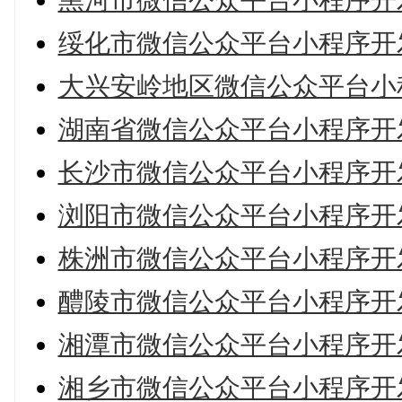
黑河市微信公众平台小程序开
绥化市微信公众平台小程序开
大兴安岭地区微信公众平台小
湖南省微信公众平台小程序开
长沙市微信公众平台小程序开
浏阳市微信公众平台小程序开
株洲市微信公众平台小程序开
醴陵市微信公众平台小程序开
湘潭市微信公众平台小程序开
湘乡市微信公众平台小程序开