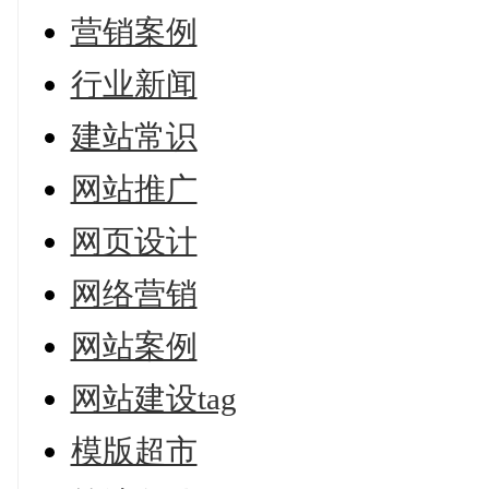
营销案例
行业新闻
建站常识
网站推广
网页设计
网络营销
网站案例
网站建设tag
模版超市