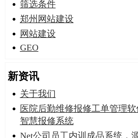
筛选条件
郑州网站建设
网站建设
GEO
新资讯
关于我们
医院后勤维修报修工单管理软
智慧报修系统
Net公司员工内训成品系统