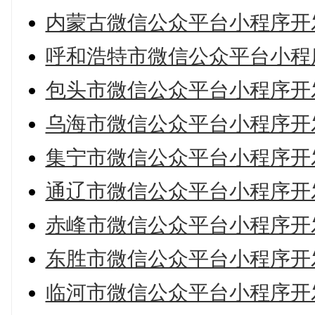
内蒙古微信公众平台小程序开
呼和浩特市微信公众平台小程
包头市微信公众平台小程序开
乌海市微信公众平台小程序开
集宁市微信公众平台小程序开
通辽市微信公众平台小程序开
赤峰市微信公众平台小程序开
东胜市微信公众平台小程序开
临河市微信公众平台小程序开