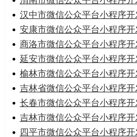
渭南市微信公众平台小程序开
汉中市微信公众平台小程序开
安康市微信公众平台小程序开
商洛市微信公众平台小程序开
延安市微信公众平台小程序开
榆林市微信公众平台小程序开
吉林省微信公众平台小程序开
长春市微信公众平台小程序开
吉林市微信公众平台小程序开
四平市微信公众平台小程序开