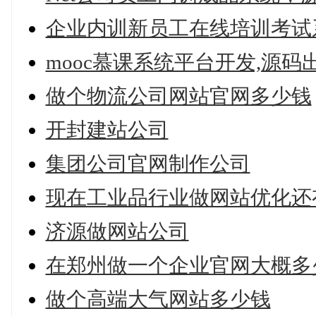
企业内训新员工在线培训考试系统
mooc慕课系统平台开发,源码出
做个物流公司网站官网多少钱
开封建站公司
集团公司官网制作公司
现在工业品行业做网站优化还
济源做网站公司
在郑州做一个企业官网大概多
做个高端大气网站多少钱