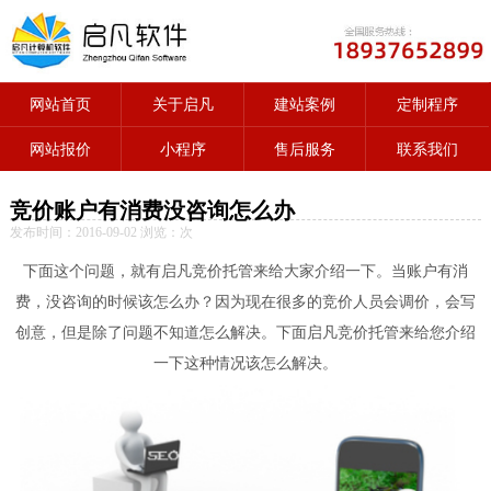
网站首页
关于启凡
建站案例
定制程序
网站报价
小程序
售后服务
联系我们
竞价账户有消费没咨询怎么办
发布时间：2016-09-02 浏览：
次
下面这个问题，就有启凡竞价托管来给大家介绍一下。当账户有消
费，没咨询的时候该怎么办？因为现在很多的竞价人员会调价，会写
创意，但是除了问题不知道怎么解决。下面启凡竞价托管来给您介绍
一下这种情况该怎么解决。