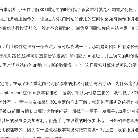
设置方式，当事启凡-小王在了解301重定向的时候找了很多材料就是不知道如
都是在服务器上操作的，也就是说我们网站所使用的空间你必须有操作服务
他帮你进行设置那么一般是不会帮做的。因为空间商怕你的网站重定向到
定向，启凡软件这里有一个办法大家可以尝试一下，那就是对网站所有路径
.html像这种地址的就属于绝对路径,这样可以直接告诉搜索引擎相应的url地址，并且
但是毕竟站内的url地址占据的数量多一些。这样搜索引擎还是可以分清
1重定向，在做了301重定向的时候原本的排名可能会有所浮动，为什么这
ifan.com这个url原本有排名，搜索引擎认为他是主要的，我们做了301做到
外有一些新手朋友如果对301重定向不太了解，就算你有服务器的操作权
被k,(前面有朋友出现过这样的问题，后找了一圈子，发现是301重定向
网站对以后的发展会更加有利，但是千万在设置的时候要小心，另外如果你
我比较迷糊的，因为有一些教程根本就没有把前提条件写上去，没有服务