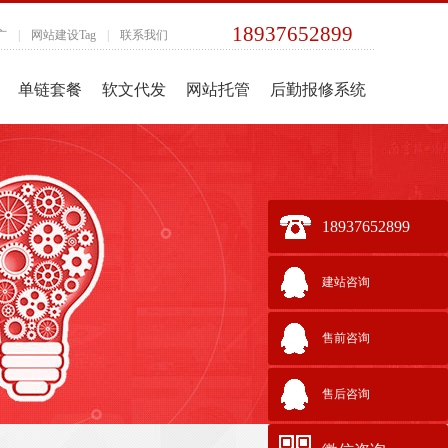
18937652899
广
|
网站建设Tag
|
联系我们
单链套餐
软文代发
网站托管
后勤报修系统
18937652899
建站咨询
售前咨询
售后咨询