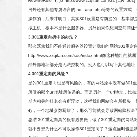
RewriteRule ^(.*)$ http://www.zzqifan.com/$1 [L,R=301]
另外还有其他专属语言的.net .asp .php等等的
操作的，后来才明白，其实301设置是有前提的，基本
拟主机，根本不是什么服务器。另外如果你想问空间商让
3.
301重定向折中的办法？
那么既然我们不能通过服务器设置让我们的网站301重
http://www.zzqifan.com/seo/index
然外部地址部分是无法控制的。别人也可以写上其他地址，
4.
301重定向的风险？
是的301重定向也是有风险的，有的网站原本没有做30
所做的那个url地址所传递的。而是另外一个url地址，比如zzq
期内相关的排名会有所浮动，这样我们网站会有所损失，另
心，一个地址参数写错了，那么可能就会导致网站降权甚至
总结:301重定向真的很有必要做，做了301重定向的
就不要想为什么不可以操作301重定向了？这点当时也是