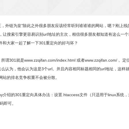
王，外链为皇"除此之外很多朋友应该经常听到谁谁谁的网站，嗯？刚上线的
，让搜索引擎更容易识别url地址的主次，相信很多朋友都知道有这么一个
件和大家一起了解一下301重定向的好与坏？
ww.zzqifan.com/index.html 或者www.zzqifan.com/ 。
这么认为，他会认为这是3个url。并且内容相同标题相同的url地址，这
身网站的排名竞争权重不会被分散。
绍的301重定向具体办法：设置.htaccess文件（只适用于linux系统，并
下代码即可。