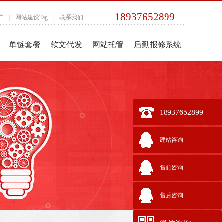
18937652899
广
|
网站建设Tag
|
联系我们
单链套餐
软文代发
网站托管
后勤报修系统
18937652899
建站咨询
售前咨询
售后咨询