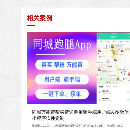
相关案例
同城万能帮帮买帮送跑腿骑手端用户端APP微信小程序
同城万能帮帮买帮送跑腿骑手端用户端APP微信
小程序软件定制
定制
跑腿app是一款新型的同城配送服务软件。为用户提供了代