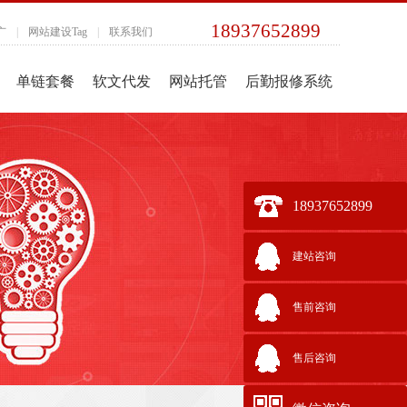
18937652899
广
|
网站建设Tag
|
联系我们
单链套餐
软文代发
网站托管
后勤报修系统
18937652899
建站咨询
售前咨询
售后咨询