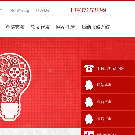
18937652899
广
|
网站建设Tag
|
联系我们
单链套餐
软文代发
网站托管
后勤报修系统
18937652899
建站咨询
售前咨询
售后咨询