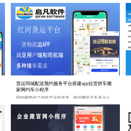
开发
货运同城配送预约服务平台搭建app拉货拼车搬家网约车小程
货运同城配送预约服务平台搭建app拉货拼车搬
家网约车小程序
序
因特网带动了传统产业的变革，物流圈的无车承运人