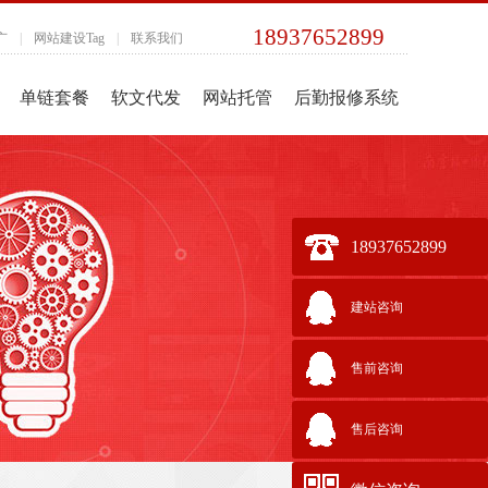
18937652899
广
|
网站建设Tag
|
联系我们
单链套餐
软文代发
网站托管
后勤报修系统
18937652899
建站咨询
售前咨询
售后咨询