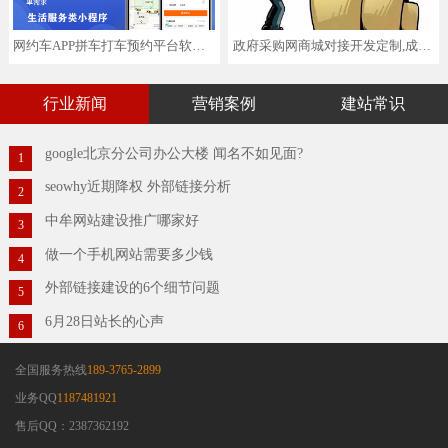
网约车APP拼车打车预约平台软件小程序
政府采购网商城对接开发定制,成熟产品,低至8000元起
行业新闻
营销案例
建站常识
google北京分公司办公大楼 闻名不如见面?
1
seowhy近期降权 外部链接分析
2
中牟网站建设推广哪家好
3
做一个手机网站需要多少钱
4
外部链接建设的6个细节问题
5
6月28日站长的心声
6
全国服务热线
189-3765-2899
业务QQ
1187481921
售后QQ：2387362192