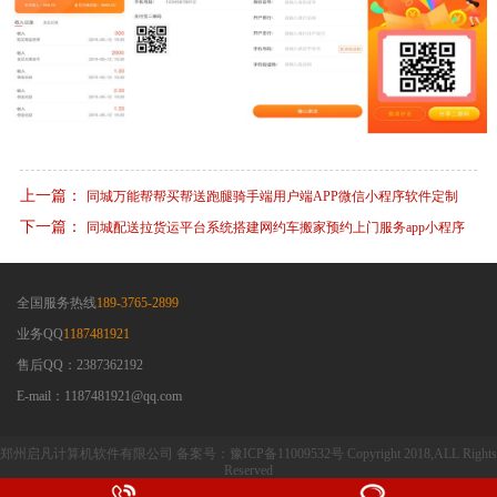
上一篇：
同城万能帮帮买帮送跑腿骑手端用户端APP微信小程序软件定制
下一篇：
同城配送拉货运平台系统搭建网约车搬家预约上门服务app小程序
全国服务热线
189-3765-2899
业务QQ
1187481921
售后QQ：2387362192
E-mail：1187481921@qq.com
郑州启凡计算机软件有限公司 备案号：豫ICP备11009532号 Copyright 2018,ALL Rights
Reserved