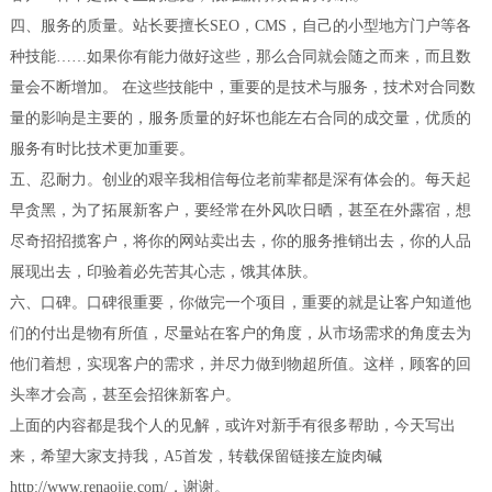
四、服务的质量。站长要擅长SEO，CMS，自己的小型地方门户等各
种技能……如果你有能力做好这些，那么合同就会随之而来，而且数
量会不断增加。 在这些技能中，重要的是技术与服务，技术对合同数
量的影响是主要的，服务质量的好坏也能左右合同的成交量，优质的
服务有时比技术更加重要。
五、忍耐力。创业的艰辛我相信每位老前辈都是深有体会的。每天起
早贪黑，为了拓展新客户，要经常在外风吹日晒，甚至在外露宿，想
尽奇招招揽客户，将你的网站卖出去，你的服务推销出去，你的人品
展现出去，印验着必先苦其心志，饿其体肤。
六、口碑。口碑很重要，你做完一个项目，重要的就是让客户知道他
们的付出是物有所值，尽量站在客户的角度，从市场需求的角度去为
他们着想，实现客户的需求，并尽力做到物超所值。这样，顾客的回
头率才会高，甚至会招徕新客户。
上面的内容都是我个人的见解，或许对新手有很多帮助，今天写出
来，希望大家支持我，A5首发，转载保留链接左旋肉碱
http://www.renaojie.com/，谢谢。