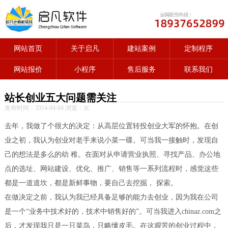
网站首页
关于启凡
建站案例
定制程序
网站报价
小程序
售后服务
联系我们
站长创业五大问题需关注
发布时间：2014-04-04 浏览：
次
去年，我做了个很大的决定：从高层位置转投创业大军的怀抱。在创
业之初，我认为创业对老手来说小菜一碟。可当我一接触时，发现自
己的想法是多么的幼 稚。在面对从申请营业执照、寻找产品、办公地
点的选址、网站建设、优化、推广、销售等一系列流程时，感觉这些
都是一道道坎，都是新鲜事物，要自己去挖掘， 探索。
在做决定之前，我认为我已经具备足够的能力去创业，因为我在公司
是一个“业务中技术好的，技术中销售好的”。可当我进入chinaz.com之
后，才发现我只是一只菜鸟，只略懂皮毛。在这艰苦的创业过程中，