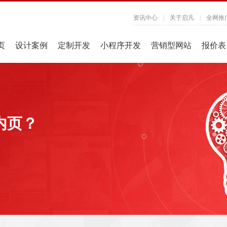
资讯中心
|
关于启凡
|
全网推
页
设计案例
定制开发
小程序开发
营销型网站
报价表
内页？