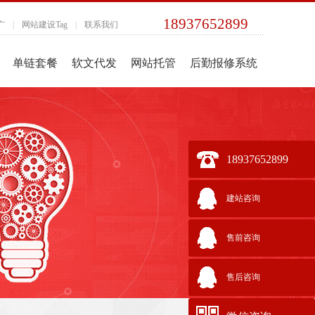
18937652899
广
|
网站建设Tag
|
联系我们
单链套餐
软文代发
网站托管
后勤报修系统
18937652899
建站咨询
售前咨询
售后咨询