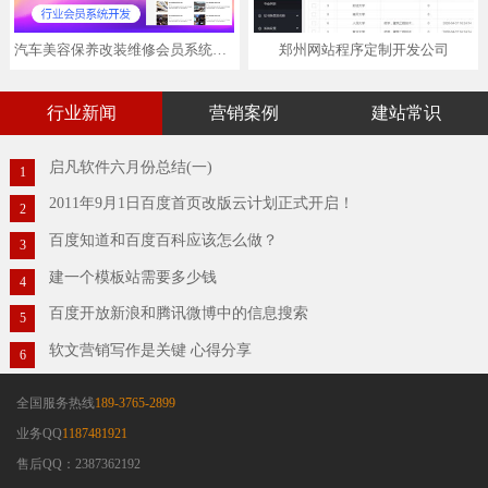
汽车美容保养改装维修会员系统开发定制小程序pc网页端
郑州网站程序定制开发公司
行业新闻
营销案例
建站常识
启凡软件六月份总结(一)
1
2011年9月1日百度首页改版云计划正式开启！
2
百度知道和百度百科应该怎么做？
3
建一个模板站需要多少钱
4
百度开放新浪和腾讯微博中的信息搜索
5
软文营销写作是关键 心得分享
6
全国服务热线
189-3765-2899
业务QQ
1187481921
售后QQ：2387362192