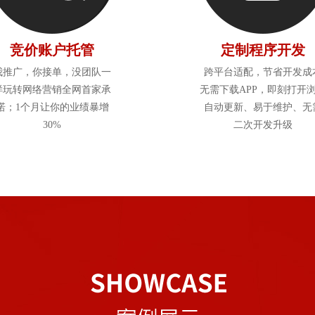
竞价账户托管
定制程序开发
我推广，你接单，没团队一
跨平台适配，节省开发成
样玩转网络营销全网首家承
无需下载APP，即刻打开
诺；1个月让你的业绩暴增
自动更新、易于维护、无
30%
二次开发升级