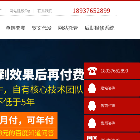
18937652899
广
|
网站建设Tag
|
联系我们
单链套餐
软文代发
网站托管
后勤报修系统
18937652899
建站咨询
售前咨询
售后咨询