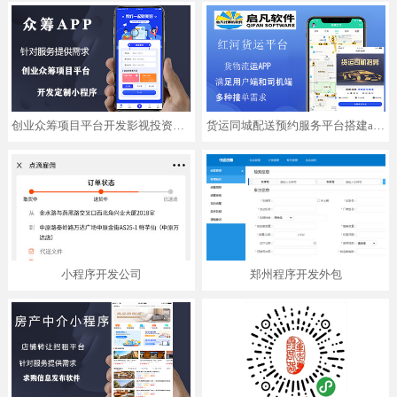
创业众筹项目平台开发影视投资助学助农app小程序定制
货运同城配送预约服务平台搭建app拉货拼车搬家网约车小程序
小程序开发公司
郑州程序开发外包