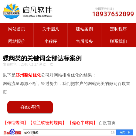
网站首页
关于启凡
建站案例
定制程序
网站报价
小程序
售后服务
联系我们
蝶阀类的关键词全部达标案例
发布时间：2018-02-27 浏览：
次
以下是
郑州整站优化
公司对网站排名优化的结果：
网站流量源源不断，经过努力，我们把客户的网站完美的做到百度首
页
在线咨询
【伸缩蝶阀】
【法兰软密封蝶阀】
【偏心半球阀】
百度首页