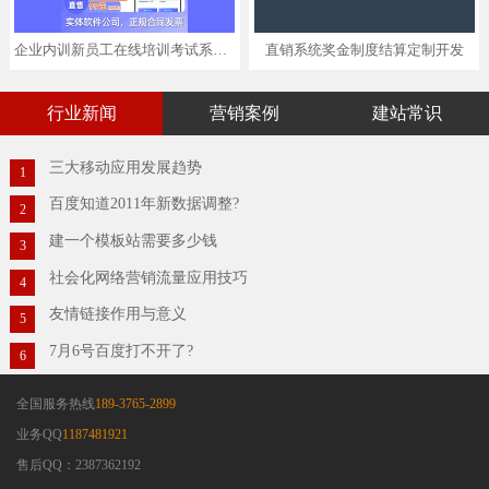
企业内训新员工在线培训考试系统系统开发,支持APP,小程序,H5三端
直销系统奖金制度结算定制开发
行业新闻
营销案例
建站常识
三大移动应用发展趋势
1
百度知道2011年新数据调整?
2
建一个模板站需要多少钱
3
社会化网络营销流量应用技巧
4
友情链接作用与意义
5
7月6号百度打不开了?
6
全国服务热线
189-3765-2899
业务QQ
1187481921
售后QQ：2387362192