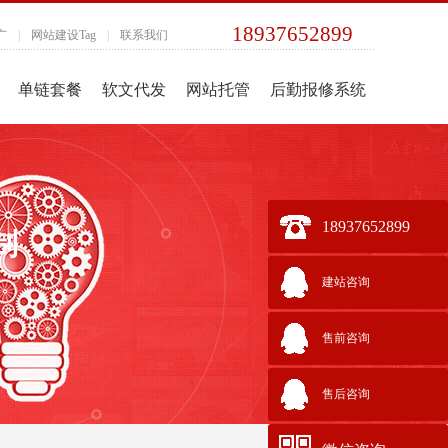
18937652899
广
|
网站建设Tag
|
联系我们
单链套餐
软文代发
网站托管
后勤报修系统
18937652899
制
建站咨询
售前咨询
售后咨询