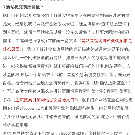
3.
新站提交前应自检
？
据咱们郑州启凡网络公司了解其实很多朋友在网站刚刚提高以后的那
几天，经常说我们网站怎么还没收录啦，独立博客site查询还是查询不
到首页啦。然后当网站收录以后，没多久后悔了，想要对网站的标题
描述，关键词进行修改.(在前面一篇文章《
网站关键词排名变化频繁是
什么原因
?》 我们了解经常修改网站的标题描述关键词肯定是不好的.)
那么我们一个刚刚收录的新网站，如果三天两头的修改标题关键词描
述，那么很显然百度搜索引擎不可能给我们很好的排名.网站甚至进入
沙盒阶段.所以一个新站在上线前不要这么急着提交搜索引擎，先做好
自检。看看网站那些地方还有待修饰。觉得可以以后确认近期甚至1.2
年不准备做大的修改那么在进行页面提高搜索引擎.(提交搜索引擎可以
参考《
主流搜索引擎网站提交登陆入口
?》 很多门户网站甚至在网站初
期专门通过robots.txt禁止搜索引擎的蜘蛛爬行抓取，内部网站调整做
了几个月确认无误以后才修改过来的。可见前期的策划定位和细节调
整确实很重要)
总结:独立博客查询不出首页，那么如果你碰到这种情况仔细按照上面