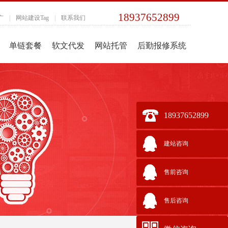
18937652899
广
|
网站建设Tag
|
联系我们
单链套餐
软文代发
网站托管
后勤报修系统
18937652899
建站咨询
售前咨询
售后咨询