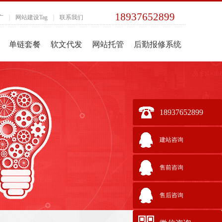
18937652899
广
|
网站建设Tag
|
联系我们
单链套餐
软文代发
网站托管
后勤报修系统
18937652899
建站咨询
售前咨询
售后咨询