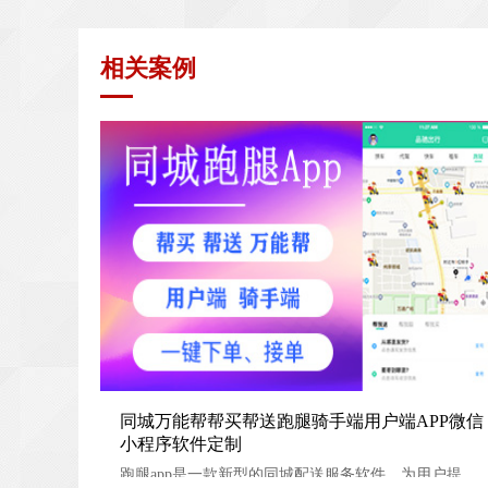
相关案例
同城万能帮帮买帮送跑腿骑手端用户端APP微信小程序
同城万能帮帮买帮送跑腿骑手端用户端APP微信
小程序软件定制
定制
跑腿app是一款新型的同城配送服务软件。为用户提供了代