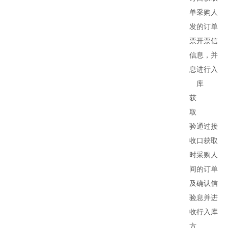
单
采购人
发
的订单
票
开票信
信
息，并
息
进行入
库
获
取
验
通过接
收
口获取
时
采购人
间
的订单
及
确认信
验
息并进
收
行入库
方