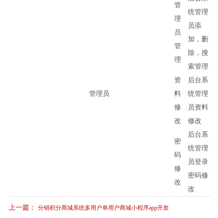
管
统管理
理
员添
员
加，删
管
除，搜
理
索管理
资
后台系
管理员
料
统管理
修
员资料
改
修改
后台系
密
统管理
码
员登录
修
密码修
改
改
上一篇：
分销积分商城系统多用户单用户商城小程序app开发