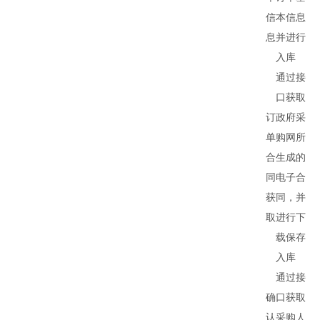
信
本信息
息
并进行
入库
通过接
口获取
订
政府采
单
购网所
合
生成的
同
电子合
获
同，并
取
进行下
载保存
入库
通过接
确
口获取
认
采购人