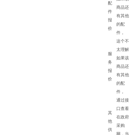
配
商品还
件
有其他
报
的配
价
件，
这个不
太理解
服
如果该
务
商品还
报
有其他
价
的配
件，
通过接
口查看
其
在政府
他
采购
供
网，当