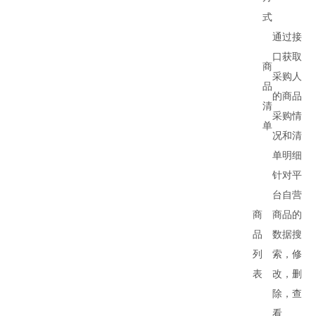
式
通过接
口获取
商
采购人
品
的商品
清
采购情
单
况和清
单明细
针对平
台自营
商
商品的
品
数据搜
列
索，修
表
改，删
除，查
看