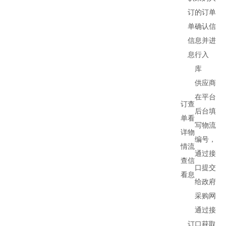
订
的订单
单
确认信
信
息并进
息
行入
库
供应商
在平台
订
查
后台填
单
看
写物流
详
物
编号，
情
流
通过接
查
信
口提交
看
息
给政府
采购网
通过接
订
口获取