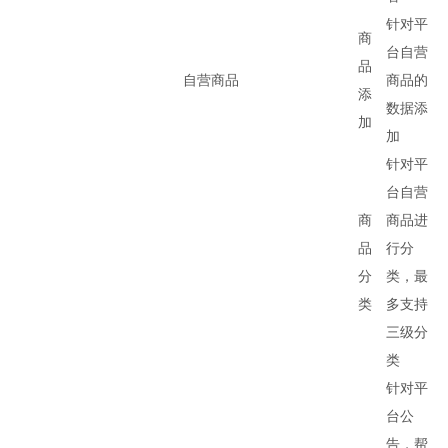
针对平
商
台自营
品
自营商品
商品的
添
数据添
加
加
针对平
台自营
商
商品进
品
行分
分
类，最
类
多支持
三级分
类
针对平
台公
告，帮