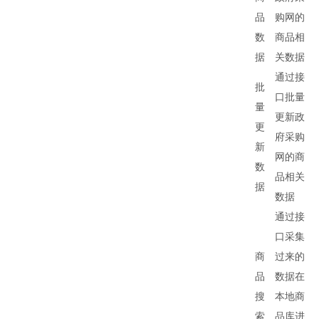
品
购网的
数
商品相
据
关数据
通过接
批
口批量
量
更新政
更
府采购
新
网的商
数
品相关
据
数据
通过接
口采集
商
过来的
品
数据在
搜
本地商
索
品库进