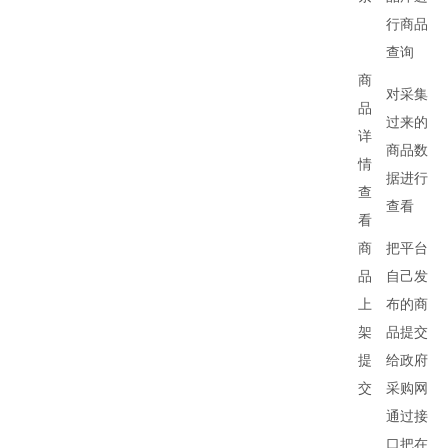
行商品
查询
商
对采集
品
过来的
详
商品数
情
据进行
查
查看
看
商
把平台
品
自己发
上
布的商
架
品提交
提
给政府
交
采购网
通过接
口把在