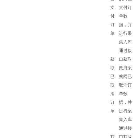
支
支付订
付
单数
订
据，并
单
进行采
集入库
通过接
获
口获取
取
政府采
已
购网已
取
取消订
消
单数
订
据，并
单
进行采
集入库
通过接
获
口获取