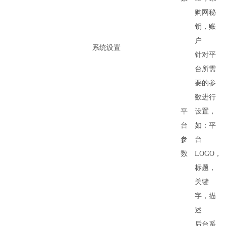
购网秘
钥，账
户
系统设置
针对平
台所需
要的参
数进行
平
设置，
台
如：平
参
台
数
LOGO，
标题，
关键
字，描
述
后台系