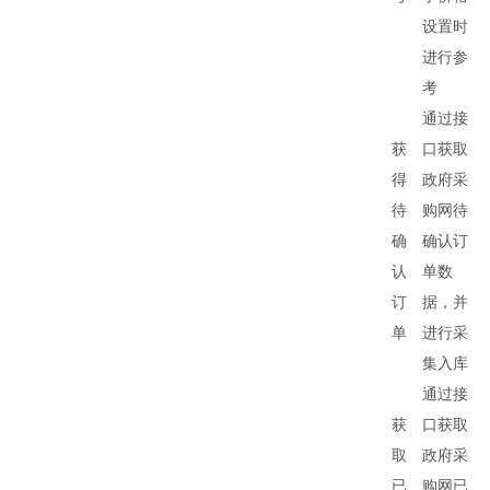
设置时
进行参
考
通过接
获
口获取
得
政府采
待
购网待
确
确认订
认
单数
订
据，并
单
进行采
集入库
通过接
获
口获取
取
政府采
已
购网已