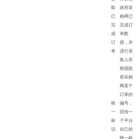
取
政府采
已
购网已
完
完成订
成
单数
订
据，并
单
进行采
集入库
根据政
府采购
网某个
订单的
唯
编号，
一
回传一
标
个平台
识
自己的
唯一标