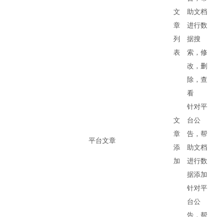
文
助文档
章
进行数
列
据搜
表
索，修
改，删
除，查
看
针对平
文
台公
章
告，帮
平台文章
添
助文档
加
进行数
据添加
针对平
台公
告，帮