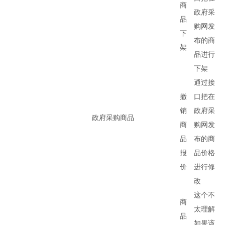
商
政府采
品
购网发
下
布的商
架
品进行
下架
通过接
撤
口把在
销
政府采
政府采购商品
商
购网发
品
布的商
报
品价格
价
进行修
改
这个不
商
太理解
品
如果该