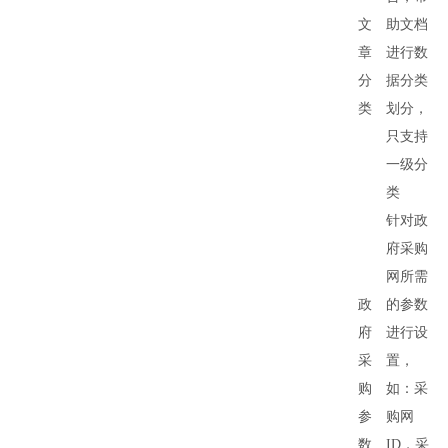
文
助文档
章
进行数
分
据分类
类
划分，
只支持
一级分
类
针对政
府采购
网所需
政
的参数
府
进行设
采
置，
购
如：采
参
购网
数
ID，采