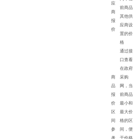
应
前商品
商
其他供
报
应商设
价
置的价
格
通过接
口查看
在政府
商
采购
品
网，当
报
前商品
价
最小和
区
最大价
间
格的区
参
间，便
考
于价格