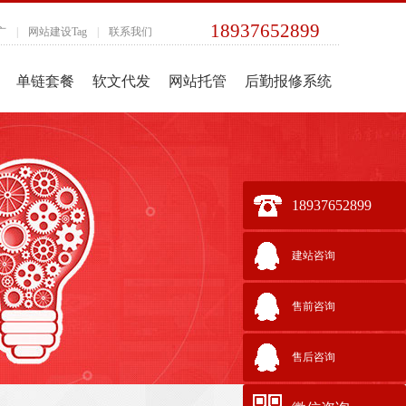
18937652899
广
|
网站建设Tag
|
联系我们
单链套餐
软文代发
网站托管
后勤报修系统
18937652899
建站咨询
售前咨询
售后咨询