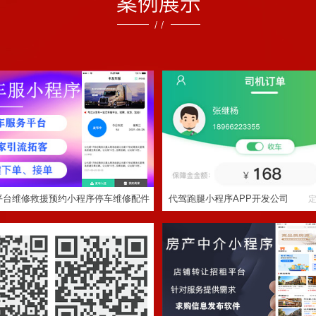
平台维修救援预约小程序停车维修配
代驾跑腿小程序APP开发
件app软件开发
郑州app定制开发公司
转店出租房屋厂房求购信息发布软件
序房产中介平台开发定
平台维修救援预约小程序停车维修配件
代驾跑腿小程序APP开发公司
开发
定制程序开发