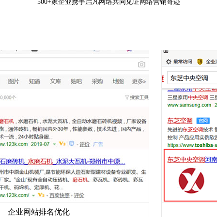
500+家企业携手启凡网络共同见证网络营销奇迹
业网站排名优化