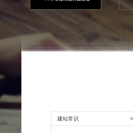
建站常识
M