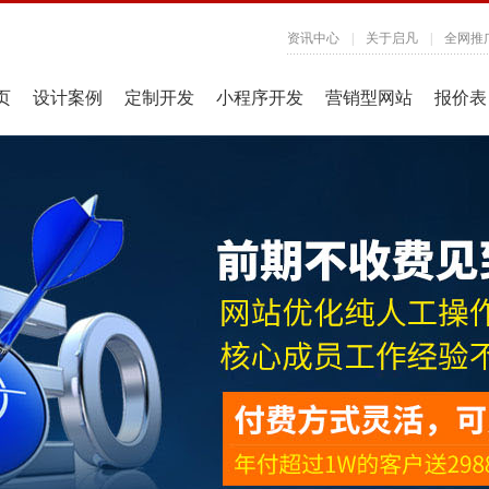
资讯中心
|
关于启凡
|
全网推
页
设计案例
定制开发
小程序开发
营销型网站
报价表