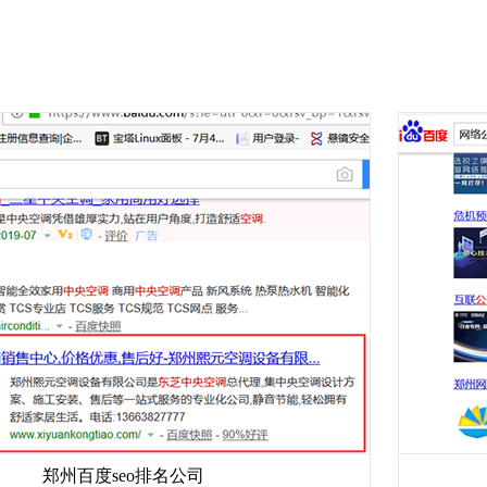
郑州百度seo排名公司