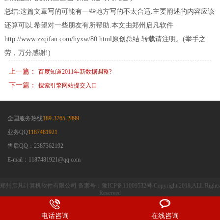
总结:这篇文章写的可能有一些地方写的不太合适.主要阐述的内容应该
还算可以.希望对一些朋友有所帮助.本文由郑州启凡软件
http://www.zzqifan.com/hyxw/80.html原创总结.转载请注明。(举手之
劳，万分感谢!)
上一篇：
百度知道2011年新数据调整?
下一篇：
搜索引擎网站提交入口
全国服务热线
189-3765-2899
业务QQ
1187481921
售后QQ：2387362192
E-mail：1187481921@qq.com
郑州启凡计算机软件有限公司 备案号：豫ICP备11009532号 Copyright 2018,ALL Rights
Reserved
电话咨询
在线咨询