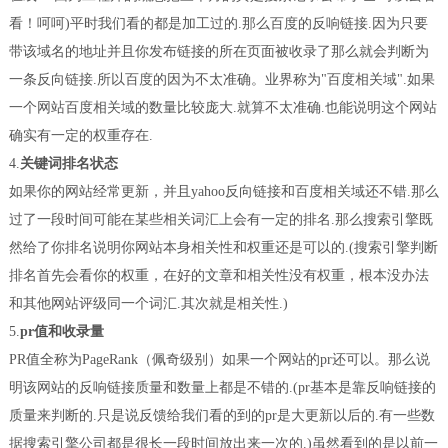
看！呵呵)平时我们看的都是加工过的.那么百度的反响链接.因为只要
带该域名的地址并且你发布链接的所在页面被收录了那么就会判断为
一条反向链接.所以百度的因为不太准确。业界称为"百度相关域".如果
一个网站百度相关域的数量比较庞大.就算不太准确.也能说明这个网站
确实有一定的权重存在.
4.
关键词排名状态
如果你的网站经常更新，并且yahoo反向链接和百度相关域还不错.那么
过了一段时间可能在某些相关词汇上会有一定的排名.那么搜索引擎既
然给了你排名说明你网站本身相关性和权重还是可以的.(搜索引擎判断
排名首先会看你的权重，在好的文章和相关性没有权重，根本没办法
和其他网站评级同一个词汇.其次就是相关性.)
5.
pr值和收录量
PR值全称为PageRank（佩奇级别）如果一个网站的pr还可以。那么说
明该网站的反响链接质量和数量上都是不错的.(pr基本是靠反响链接的
质量来判断的.只是说反馈给我们看的到的pr是大更新以后的.有一些数
据搜索引擎公司都是很长一段时间放出来一次的.)虽然看到的是以前一