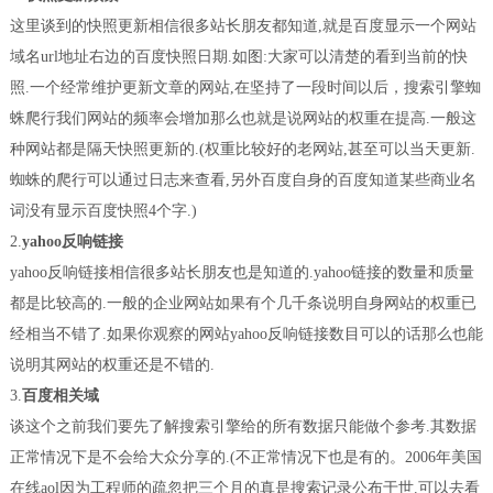
这里谈到的快照更新相信很多站长朋友都知道,就是百度显示一个网站
域名url地址右边的百度快照日期.如图:大家可以清楚的看到当前的快
照.一个经常维护更新文章的网站,在坚持了一段时间以后，搜索引擎蜘
蛛爬行我们网站的频率会增加那么也就是说网站的权重在提高.一般这
种网站都是隔天快照更新的.(权重比较好的老网站,甚至可以当天更新.
蜘蛛的爬行可以通过日志来查看,另外百度自身的百度知道某些商业名
词没有显示百度快照4个字.)
2.
yahoo反响链接
yahoo反响链接相信很多站长朋友也是知道的.yahoo链接的数量和质量
都是比较高的.一般的企业网站如果有个几千条说明自身网站的权重已
经相当不错了.如果你观察的网站yahoo反响链接数目可以的话那么也能
说明其网站的权重还是不错的.
3.
百度相关域
谈这个之前我们要先了解搜索引擎给的所有数据只能做个参考.其数据
正常情况下是不会给大众分享的.(不正常情况下也是有的。2006年美国
在线aol因为工程师的疏忽把三个月的真是搜索记录公布于世.可以去看