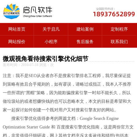
网站首页
关于启凡
建站案例
定制程序
网站报价
小程序
售后服务
联系我们
微观视角看待搜索引擎优化细节
发布时间：2010-07-18 浏览：
次
注意：我不是SEO从业者亦不是搜索引擎排名工程师，我尽量保证提
到策略有效且合乎规则的，如有谬误，请略过或指正，我本人不推荐
一些所谓的“黑帽”策略，因为能欺骗搜索引擎一时却不能长久，所以
做垃圾站的或者想赚快钱的也可以忽略本文，本文的目标是希望和大
家一起探讨如何创建一个既对用户又对搜索引擎友好的网站。
搜索引擎优化值得参考的两篇文档：Google Search Engine
Optimization Starter Guide 和 百度搜索引擎优化指南，这是两份官方文
档，非常值得仔细研读，网上其他文档充斥太多讹传和猜想(包括本