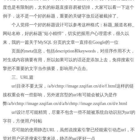
度也是有限制的，太长的标题直接容易被切掉，大家可以看一下这个
例子，这不是一个好的标题，重要的关键字放后还被截掉了。
个人觉得一个好的标题设计可以参考这种格式：标题_频道名称_
网站名称，好的标题”短小精悍”，切实把握用户心理需求，很久以
来，我的一篇关于MySQL 分页的文章一直排在Google的一位
页面的meta信息，包括description和keywords，对排序作用不大，
对生成内容摘要有用，所以如果可以的话还是添加上去，免得搜索引
擎把不重要的文字当作摘要，影响用户点击。
三、URL篇
url目录不要太深，/a/b/chttp://image.zzqifan.cn/d/e/f.html这样的链
接权重会有一些影响，另外迷宫型的url有可能会被认为是作
弊/a/b/chttp://image.zzqifan.cn/d/a/b/chttp://image.zzqifan.cn/d/e.html
url设计尽可能精简，尽量不包含一些不能被系统自动识别为url的
字符，方便用户转帖
尽可能的使用静态URL，虽然说搜索引擎已经能索引动态url，不
管对用户还是搜索引擎来说，静态的url更好一点