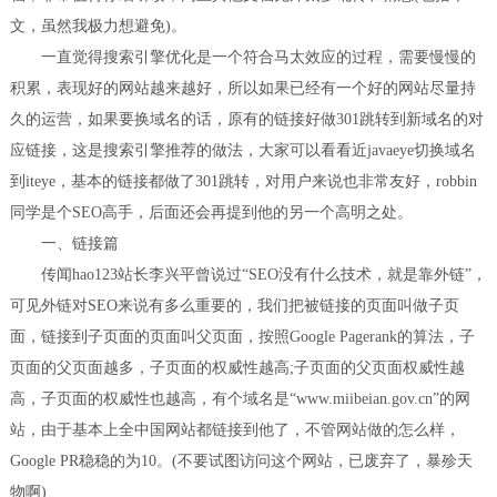
文，虽然我极力想避免)。
一直觉得搜索引擎优化是一个符合马太效应的过程，需要慢慢的
积累，表现好的网站越来越好，所以如果已经有一个好的网站尽量持
久的运营，如果要换域名的话，原有的链接好做301跳转到新域名的对
应链接，这是搜索引擎推荐的做法，大家可以看看近javaeye切换域名
到iteye，基本的链接都做了301跳转，对用户来说也非常友好，robbin
同学是个SEO高手，后面还会再提到他的另一个高明之处。
一、链接篇
传闻hao123站长李兴平曾说过“SEO没有什么技术，就是靠外链”，
可见外链对SEO来说有多么重要的，我们把被链接的页面叫做子页
面，链接到子页面的页面叫父页面，按照Google Pagerank的算法，子
页面的父页面越多，子页面的权威性越高;子页面的父页面权威性越
高，子页面的权威性也越高，有个域名是“www.miibeian.gov.cn”的网
站，由于基本上全中国网站都链接到他了，不管网站做的怎么样，
Google PR稳稳的为10。(不要试图访问这个网站，已废弃了，暴殄天
物啊)