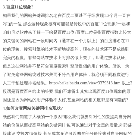
3.
百度11位现象
?
如果我们的网站关键词排名老在百度二页甚至仔细发现1.2个月一直在
2页的一位.那么这种现象很有可能就是传说中的百度11位现象?一起和
咱们启动软件来了解一下啥是百度11位?百度11位是指百度指数比较大
的关键词的网站在一段时间内（通常在一个月以上）的百度排名在11
位的现象。搜索引擎的技术不断地提高的，现在的技术还不是成熟到
完美的程度。有些网站在技术上将排名做上去了，即通过技术认证。
但是这些网站并不是符合百度搜索引擎所提倡的用户体验。所以，为
了避免这些网站绕过技术关而不符合用户体验，就必须不同程度进行
人工干预处理排名结果。http://baike.baidu.com/view/3379313.htm 以上2
段话是百度百科给出的答案.我们不难得出其实出现百度11位现象的原
因还是因为网站的用户体验不太好,甚至网站的相关度都是有问题的?
4.
如何改变网站关键词排名现状
?
既然我们知道了大概的一个原因?那么我们就要针对性的去提高自身网
站的价值从而提高网站的关键词排名.可以通过对于文章的质量,外部链
接建设,交换友情链接,甚至成本允许可以购买部分链接来对自身网站的