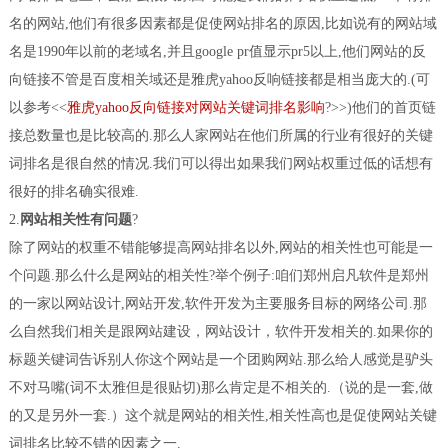
名的网站,他们有很多因素都是促使网站排名的原因,比如说有的网站域
名是1990年以前的老域名,并且google pr值显示pr5以上,他们网站的反
向链接不管是百度相关域还是雅虎yahoo反响链接都是相当庞大的.(可
以参考<<
雅虎yahoo反向链接对网站关键词排名影响
?>>)他们的首页链
接总数量也是比较高的.那么人家网站在他们所属的行业有很好的关键
词排名是很自然的情况.我们可以得出如果我们网站权重过低的话想有
很好的排名确实很难.
2.
网站相关性有问题
?
除了网站的权重不错能够提高网站排名以外,网站的相关性也可能是一
个问题.那么什么是网站的相关性?举个例子:咱们郑州启凡软件是郑州
的一家以网站设计,网站开发,软件开发为主要服务目标的网络公司.那
么自然我们相关是跟网站建设，网站设计，软件开发相关的.如果你的
标题关键词告诉别人你这个网站是一个团购网站.那么给人感觉是驴头
不对马嘴(词不太雅但是很贴切)那么肯定是不相关的.（说的是一套,做
的又是另外一套.）这个就是网站的相关性,相关性高也是促使网站关键
词排名比较不错的因素之一.