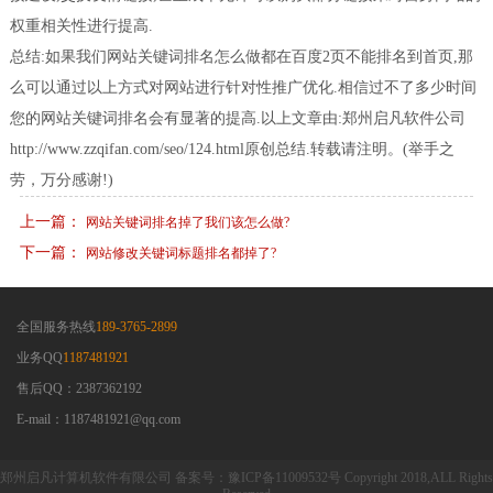
权重相关性进行提高.
总结:如果我们网站关键词排名怎么做都在百度2页不能排名到首页,那
么可以通过以上方式对网站进行针对性推广优化.相信过不了多少时间
您的网站关键词排名会有显著的提高.以上文章由:郑州启凡软件公司
http://www.zzqifan.com/seo/124.html原创总结.转载请注明。(举手之
劳，万分感谢!)
上一篇：
网站关键词排名掉了我们该怎么做?
下一篇：
网站修改关键词标题排名都掉了?
全国服务热线
189-3765-2899
业务QQ
1187481921
售后QQ：2387362192
E-mail：1187481921@qq.com
郑州启凡计算机软件有限公司 备案号：豫ICP备11009532号 Copyright 2018,ALL Rights