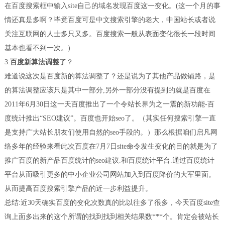
在百度搜索框中输入site自己的域名发现百度这一变化。(这一个月的事
情还真是多啊？毕竟百度可是中文搜索引擎的老大，中国站长或者说
关注互联网的人士多只又多。百度搜索一般从表面变化很长一段时间
基本也看不到一次。)
3.
百度新算法调整了
？
难道说这次是百度新的算法调整了？还是说为了其他产品做铺路，是
的算法调整应该只是其中一部分,另外一部分没有提到的就是百度在
2011年6月30日这一天百度推出了一个令站长界为之一震的新功能-百
度统计推出“SEO建议”。百度也开始seo了。（其实任何搜索引擎一直
是支持广大站长朋友们使用自然的seo手段的。）那么根据咱们启凡网
络多年的经验来看此次百度在7月7日site命令发生变化的目的就是为了
推广百度的新产品百度统计的seo建议.和百度统计平台.通过百度统计
平台从而吸引更多的中小企业公司网站加入到百度降价的大军里面。
从而提高百度搜索引擎产品的近一步利益提升。
总结:近30天确实百度的变化次数真的比以往多了很多，今天百度site查
询上面多出来的这个所谓的找到找到相关结果数***个。肯定会被站长