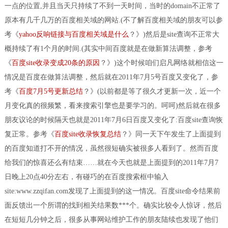
一点的位置,并且当天只持续了不到一天时间，当时的domain不正常了
原本有几千几万的百度相关域的网站.(不了解百度相关域的朋友可以参
考《
yahoo反响链接与百度相关域是什么
？》)然后是site查询不正常大
概持续了有1个月的时间.(其实中间百度就是在做新算法调整，参考
《
百度site收录变成20条的原因
？》)这个时候咱们启凡网络就相信这一
情况是百度在做算法调整，然后就在2011年7月5号百度又变化了，参
考《
百度7月5号更新总结
？》(以前都是等了很久才更新一次，近一个
月变化真的很频繁，看来搜索引擎也是要学习的。呵呵)然后就在很多
朋友议论的时候隔天也就是2011年7月6日百度又变化了:百度site查询恢
复正常。参考《
百度site收录恢复总结
？》同一天下午发生了上面提到
的百度知道打不开的情况，虽然很短确实被很多人看到了。然而百度
给我们的惊喜还么有结束……就在今天也就是上面提到的2011年7月7
日晚上20点40分左右，有碰巧的在百度搜索框中输入
site:www.zzqifan.com发现了上面提到的这一情况。百度site命令结果前
面反馈出一个所谓的找到相关结果数***个。确实比较令人惊讶，然后
在短短几分钟之后，很多从事网站维护工作的朋友陆续也发现了他们