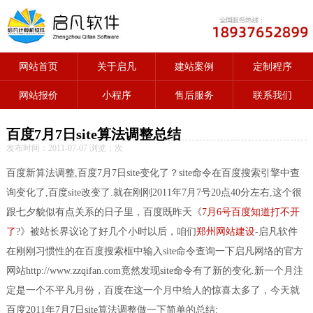
网站首页
关于启凡
建站案例
定制程序
网站报价
小程序
售后服务
联系我们
百度7月7日site算法调整总结
发布时间：2011-07-07 浏览：
次
百度新算法调整,百度7月7日site变化了？site命令在百度搜索引擎中查
询变化了,百度site改变了.就在刚刚2011年7月7号20点40分左右,这个很
跟七夕貌似有点关系的日子里，百度既昨天《
7月6号百度知道打不开
了
?》被站长界议论了好几个小时以后，咱们
郑州网站建设
-启凡软件
在刚刚习惯性的在百度搜索框中输入site命令查询一下启凡网络的官方
网站http://www.zzqifan.com竟然发现site命令有了新的变化.新一个月注
定是一个不平凡月份，百度在这一个月中给人的惊喜太多了，今天就
百度2011年7月7日site算法调整做一下简单的总结: