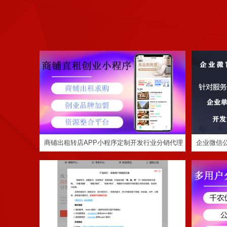
商铺出租转店APP小程序定制开发行业分销代
企业微信
理加盟招商系统平台搭建
Net公司员工内训成品系统，源码交付，独立部
微信公众
署，支持二次开发
商铺出租转店APP小程序定制开发行业分销代理
企业微信
加盟招商系统平台搭建
服务缴费
定制程序开发