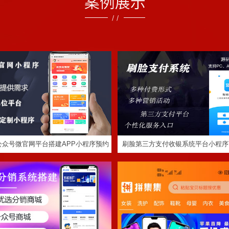
公众号微官网平台搭建APP小程序预
刷脸第三方支付收银系统平台小程
约服务缴费系统功能
支付宝银联云闪付独立app
号商城多用户分销系统功能定制开发
淘宝客app系统开发制
APP小程序
公众号微官网平台搭建APP小程序预约
刷脸第三方支付收银系统平台小程序
系统功能
付宝银联云闪付独立app定制
定制程序开发