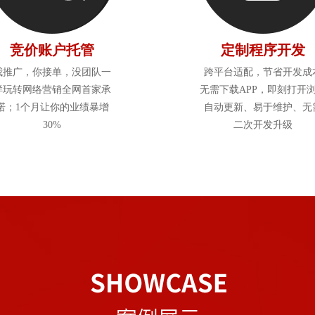
竞价账户托管
定制程序开发
我推广，你接单，没团队一
跨平台适配，节省开发成
样玩转网络营销全网首家承
无需下载APP，即刻打开
诺；1个月让你的业绩暴增
自动更新、易于维护、无
30%
二次开发升级