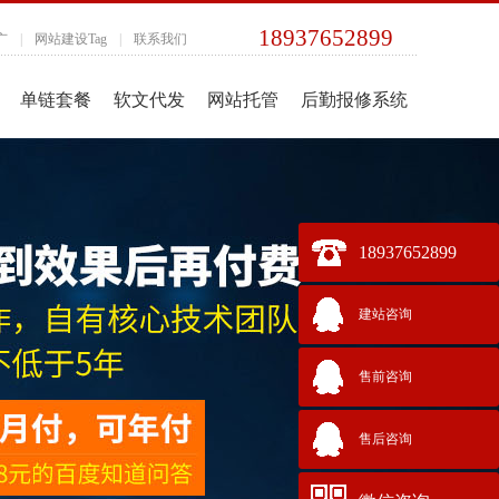
18937652899
广
|
网站建设Tag
|
联系我们
单链套餐
软文代发
网站托管
后勤报修系统
18937652899
建站咨询
售前咨询
售后咨询