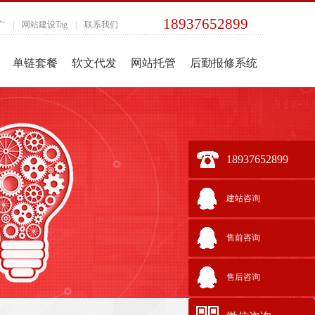
18937652899
广
|
网站建设Tag
|
联系我们
单链套餐
软文代发
网站托管
后勤报修系统
18937652899
建站咨询
售前咨询
售后咨询