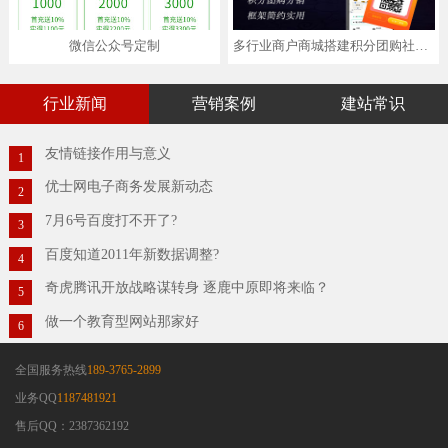
微信公众号定制
多行业商户商城搭建积分团购社区分销app小程序开发定制
行业新闻
营销案例
建站常识
友情链接作用与意义
1
优士网电子商务发展新动态
2
7月6号百度打不开了?
3
百度知道2011年新数据调整?
4
奇虎腾讯开放战略谋转身 逐鹿中原即将来临？
5
做一个教育型网站那家好
6
全国服务热线
189-3765-2899
业务QQ
1187481921
售后QQ：2387362192