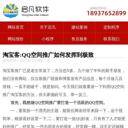
网站首页
关于启凡
建站案例
定制程序
网站报价
小程序
售后服务
联系我们
淘宝客:QQ空间推广如何发挥到极致
发布时间：2012-01-05 浏览：
次
淘宝客推广已是老生常谈了，方法也N多。几个做了半年的新手朋友，
他们没有网站，仅仅靠推广链接和博客发布产品信息，每个月做几百
块钱，一直不能破千，很是郁闷。今天我们就着重谈一下利用QQ空间
推广淘宝客的方法，供大家抛砖引玉、举一反三。
首先，既然做QQ空间推广要打造一个活跃的QQ空间。
一，要装扮一个漂亮的主题，能留住网友经常来踩一下，这个很
简单，根据喜好设置一下;二，要打造一批QQ好友，只有有了人才能更
好的推广，经常加 一些志同道合的朋友，经常聊一聊，说不定还能聊