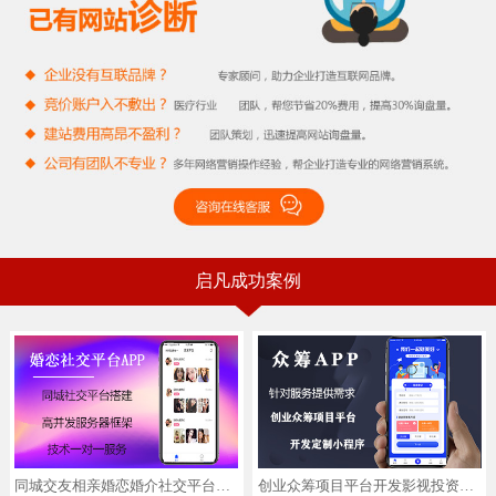
启凡成功案例
同城交友相亲婚恋婚介社交平台搭建APP小程序开发定制
创业众筹项目平台开发影视投资助学助农app小程序定制