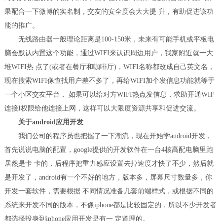
果配合一下微博的实名制，交友的安全度会大大提 升，有助促进该功
能的推广。
无线路由器一般理论距离是100-150米，未来有可能手机或平板电
脑会默认内置这个功能，通过WIFI来认识周边用户，我家附近就一大
堆WIFI热 点了(或者在餐厅和咖啡厅)，WIFI名称都改成自己英文名，
现在搜索WIFI像查找用户差不多了，再给WIFI加个发信息功能就等于
一个小区交友平台， 如果可以给对方WIFI热点发信息，求助开通WIF
连接I权限给他连接上网，这样可以大限度资源共享和促进交流。
关于android应用开发
我们公司的程序员也把握了一下潮流，现在开始学android开发，
首先说说电脑的配置，google提供的开发软件在一台4核高配电脑里跑
居然是卡 卡的，后程序把重力感应设置去掉速度才快了不少，然后就
是开发了，android有一个不好的地方，版本多，屏幕尺寸数量多，你
开发一套软件，需要根据 不同情况准备几套前端样式，或根据不同的
系统来开发不同的版本，不像iphone都是比较固定的，所以不少开发者
都选择投身到iphone应用开发是有一 定道理的。