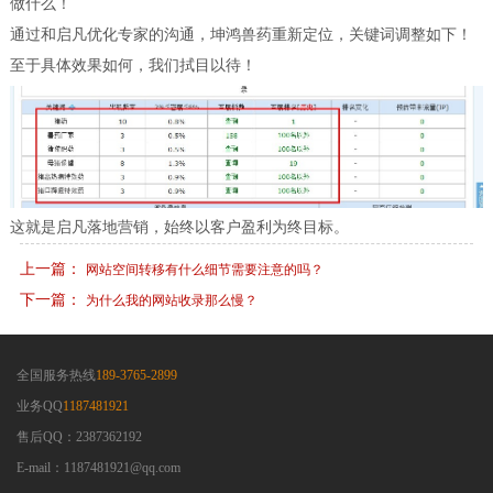
做什么！
通过和启凡优化专家的沟通，坤鸿兽药重新定位，关键词调整如下！
至于具体效果如何，我们拭目以待！
这就是启凡落地营销，始终以客户盈利为终目标。
上一篇：
网站空间转移有什么细节需要注意的吗？
下一篇：
为什么我的网站收录那么慢？
全国服务热线
189-3765-2899
业务QQ
1187481921
售后QQ：2387362192
E-mail：1187481921@qq.com