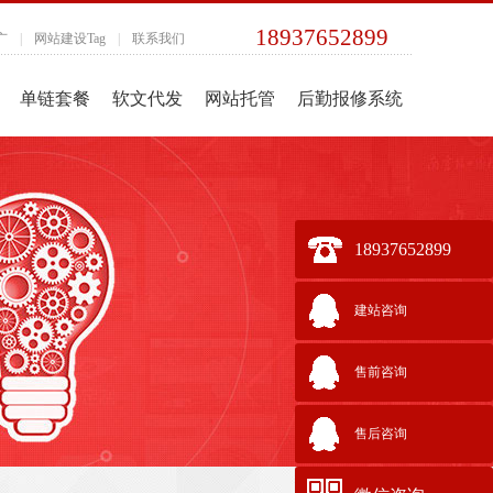
18937652899
广
|
网站建设Tag
|
联系我们
单链套餐
软文代发
网站托管
后勤报修系统
18937652899
建站咨询
售前咨询
售后咨询