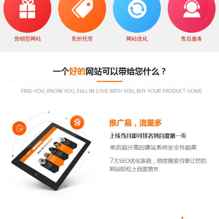
营销型网站
竞价托管
网站优化
售后服务