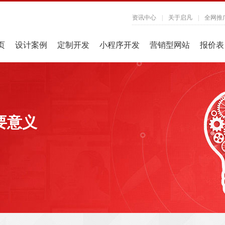
资讯中心
|
关于启凡
|
全网推
页
设计案例
定制开发
小程序开发
营销型网站
报价表
要意义