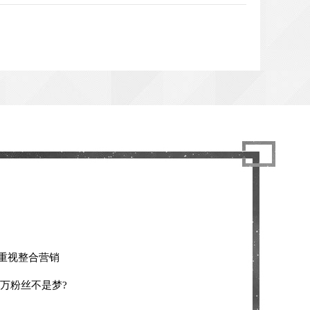
重视整合营销
万粉丝不是梦?