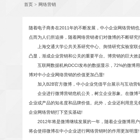
首页
>
网络营销
随着电子商务在2011年的不断发展，中小企业网络营销
点而为人们所追捧，随着网络营销者们对微博的不断研究
上海交通大学公共关系研究中心、舆情研究实验室联合发布
凸显，渐成企业营销和公关的重要平台。博营销的巨大效
互联网数据机构DCCI发布的数据显示，72%的微博用户
博对中小企业网络营销的价值更加凸显!
加入B2B官方微博，中小企业凭借平台展示与互动营销
企业进行微博营销危机公关，树立企业形象。在微博平台
企业或产品的知名度和品牌价值。此外，企业还利用意见
企业网络营销打下坚实基础!
2012年将是微博继续发展的一年，随着企业微博用户
将会使得微博在中小企业进行网络营销时的作用更加明显!