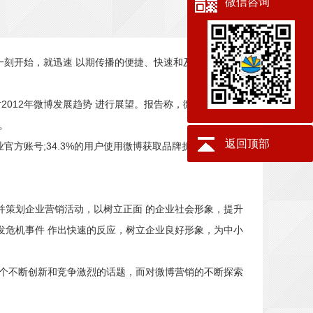
微信咨询
那一刻开始，就迅速 以期传播的便捷、快速和及时互动等特
012年微博发展趋势 进行展望。报告称，微博商业价值
。
返回顶部
官方账号;34.3%的用户使用微博获取品牌折扣信息。微
策划企业营销活动，以树立正面 的企业社会形象，提升
发危机事件 作出快速的反应，树立企业良好形象，为中小
个不断创新和竞争激烈的话题，而对微博营销的不断探索