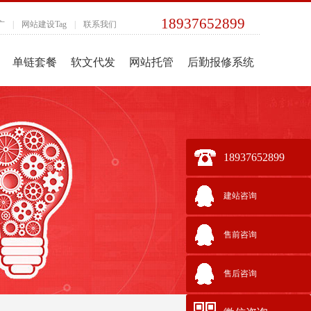
18937652899
广
|
网站建设Tag
|
联系我们
单链套餐
软文代发
网站托管
后勤报修系统
18937652899
建站咨询
售前咨询
售后咨询