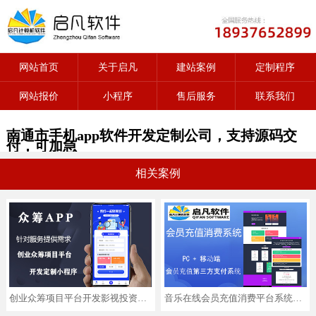
网站首页
关于启凡
建站案例
定制程序
网站报价
小程序
售后服务
联系我们
南通市手机app软件开发定制公司，支持源码交
付，可加急
相关案例
创业众筹项目平台开发影视投资助学助农app小程序定制
音乐在线会员充值消费平台系统第三方pc移动端软件