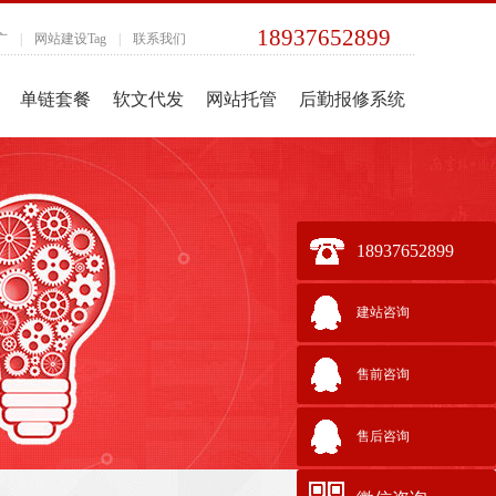
18937652899
广
|
网站建设Tag
|
联系我们
单链套餐
软文代发
网站托管
后勤报修系统
18937652899
建站咨询
售前咨询
售后咨询