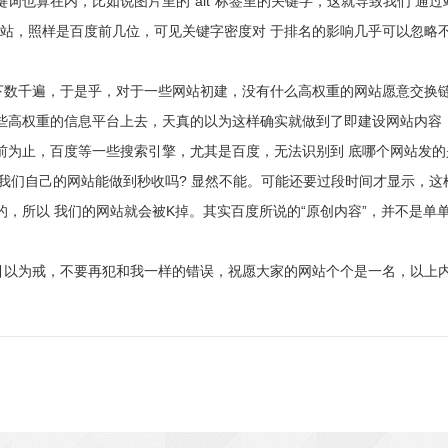
词也算在内，比如说图片里的“alt”标签里的关键字，这就导致我们 通
网站，照样是百度前几位，可见关键字密度对 于排名的影响几乎可以忽略
下数千遍，于是乎，对于一些网站初建，没有什么高权重的网站愿意交换链
些高权重的信息平台上去，天真的以为这样确实就做到了即建设网站内容，
前为止，百度等一些搜索引擎，尤其是百度，无法识别到 底哪个网站发
我们自己的网站能做到秒收吗? 显然不能。可能还要过段时间才显示，
，所以 我们的网站就会被K掉。其实百度所说的“原创内容”，并不是单
为戒，不要再犯和我一样的错误，祝愿大家的网站个个是一名，以上内容由上海