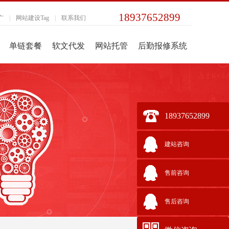
18937652899
广
|
网站建设Tag
|
联系我们
单链套餐
软文代发
网站托管
后勤报修系统
18937652899
建站咨询
售前咨询
售后咨询