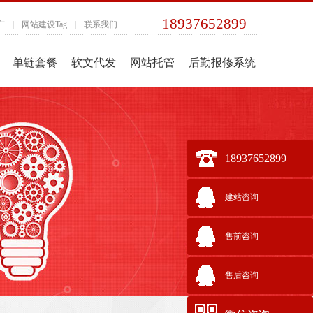
18937652899
广
|
网站建设Tag
|
联系我们
单链套餐
软文代发
网站托管
后勤报修系统
18937652899
建站咨询
售前咨询
售后咨询