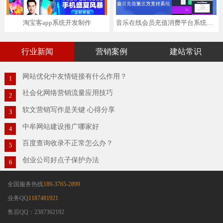
淘宝客app系统开发制作
音乐在线会员充值消费平台系统第三方pc移动端软件
行业新闻
营销案例
建站常识
网站优化中友情链接有什么作用？
1
社会化网络营销流量应用技巧
2
软文营销写作是关键 心得分享
3
中牟网站建设推广哪家好
4
百度查询收录不正常怎么办？
5
创业公司好点子保护办法
6
全国服务热线
189-3765-2899
业务QQ
1187481921
售后QQ：2387362192