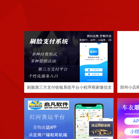
刷脸第三方支付收银系统平台小程序商家微信
郑
支付宝银联云闪付独立app定制
货运同城配送预约服务平台搭建app拉货拼车
汽车美容
搬家网约车小程序
刷脸第三方支付收银系统平台小程序商家微信支
郑州小店
付宝银联云闪付独立app定制
定制程序开发