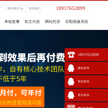
18937652899
广
|
网站建设Tag
|
联系我们
单链套餐
软文代发
网站托管
后勤报修系统
18937652899
建站咨询
售前咨询
售后咨询