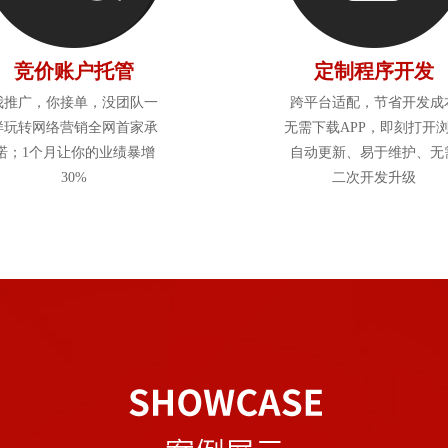
竞价账户托管
定制程序开发
我推广，你接单，没团队一
跨平台适配，节省开发成
样玩转网络营销全网首家承
无需下载APP，即刻打开
诺；1个月让你的业绩暴增
自动更新、易于维护、无
30%
二次开发升级