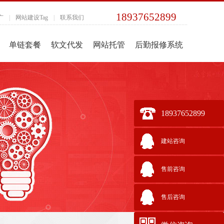
18937652899
广
|
网站建设Tag
|
联系我们
单链套餐
软文代发
网站托管
后勤报修系统
18937652899
建站咨询
售前咨询
售后咨询