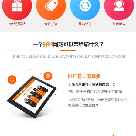
营销型网站
竞价托管
网站优化
售后服务