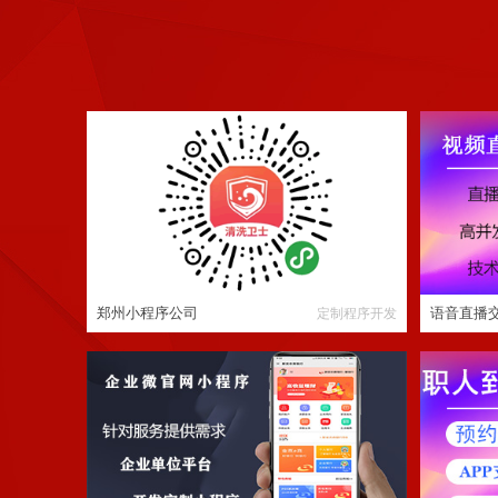
郑州小程序公司
语音直播交
企业微信公众号微官网平台搭建APP小程序预
同城生活
约服务缴费系统功能
郑州小程序公司
语音直播交
定制程序开发
序搭建