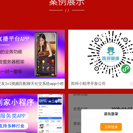
友1v1视频匹配聊天社交系统app小
郑州小程序开发公司
程序搭建
家政清洁维修上门预约服务平台接单
医院后勤维修报修工单管理软件-
app小程序定制
微信小程序扫码报修_智慧报
友1v1视频匹配聊天社交系统app小程
郑州小程序开发公司
定制程序开发