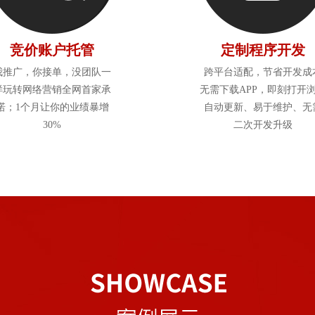
竞价账户托管
定制程序开发
我推广，你接单，没团队一
跨平台适配，节省开发成
样玩转网络营销全网首家承
无需下载APP，即刻打开
诺；1个月让你的业绩暴增
自动更新、易于维护、无
30%
二次开发升级