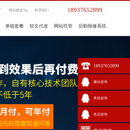
18937652899
广
|
网站建设Tag
|
联系我们
单链套餐
软文代发
网站托管
后勤报修系统
18937652899
建站咨询
售前咨询
售后咨询