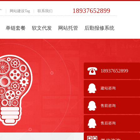
18937652899
广
|
网站建设Tag
|
联系我们
单链套餐
软文代发
网站托管
后勤报修系统
18937652899
建站咨询
售前咨询
售后咨询