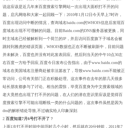
说这应该是近几年来百度搜索引擎网站一次出现大面积打不开的问
题，启凡网络和大家一起回顾一下：2010年1月12日今天早上7时许，
百度出现访问中断的情况，查询域名baidu.com的WHOIS信息后发现百
度域名出现不可理解的问题。目前Baidu.com的DNS服务器被更换，同
时主域名已经被解析到一个荷兰的IP，并且访问百度旗下子域名会被
跳转到雅虎的错误页面，WHOIS数据也正在不断被刷新中，目前问题
并未解决，百度也并没有对此发表回应。然后到当天的中午10点30左
右百度一方给予回应,百度今日发布公告指出，由于www.baidu.com的
域名在美国域名注册商处被非法篡改了，导致www.baidu.com不能被正
常访问，公司有关部门正在积极处理。这次事件在去年的那几天很多
站长朋友都参与了讨论。相当的震惊，毕竟百度身为中文搜索领域的
老大竟然也出现了打不开的问题，在人们的潜在意识里应该是觉得百
度搜索引擎不可能出现断线一类的什么问题的，这次事件虽然是因为
dns的解析错处导致,不过确实给人印象深刻.
2.
百度知道7月6号打不开了
？
上面1次打不开时间中间历时几个小时，然后就在20分钟前，2011年7