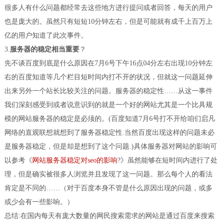
很多人有什么问题都经常去这些地方进行提问或者回答，每天的用户
也是庞大的。虽然只有短短10分钟左右，但是可能就有成千上百万上
亿的用户知道了此次事件。
3.
服务器的稳定相当重要
？
先不谈百度到底是什么原因在7月6号下午16点04分左右出现10分钟左
右的百度知道等几个栏目短时间内打不开的状况，但就这一问题延伸
出来另外一个站长比较关注的问题。服务器的稳定性……从这一事件
我们深刻感受到或者说意识到的就是一个好的网站尤其是一个比具规
模的网站服务器的稳定是必须的。(百度知道7月6号打不开给咱们启凡
网络的直观联想就想到了服务器稳定性.当然百度出现这样的问题未必
是服务器稳定，但是却是想到了这个问题.)具体服务器对网站的影响可
以参考《
网站服务器稳定对seo的影响
?》虽然能够在短时间内进行了处
理，但是确实被很多人浏览并且发现了这一问题。那么每个人的看法
肯定是不同的……（对于百度本身不管是什么原因出现的问题，或多
或少会有一些影响。）
总结:在国内每天有庞大数量的网民搜索需求的网站是通过百度来搜索