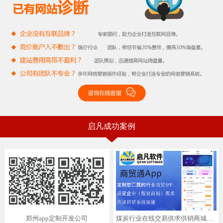
启凡成功案例
郑州app定制开发公司
煤炭行业在线交易供求供销商城系统平台APP小程序设计制作开发