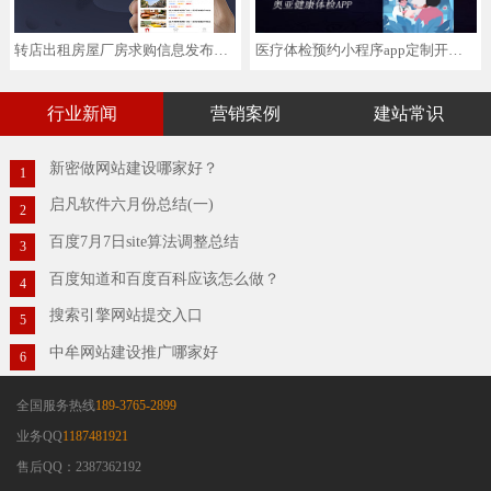
转店出租房屋厂房求购信息发布软件APP小程序房产中介平台开发定制
医疗体检预约小程序app定制开发分销系统
行业新闻
营销案例
建站常识
新密做网站建设哪家好？
1
启凡软件六月份总结(一)
2
百度7月7日site算法调整总结
3
百度知道和百度百科应该怎么做？
4
搜索引擎网站提交入口
5
中牟网站建设推广哪家好
6
全国服务热线
189-3765-2899
业务QQ
1187481921
售后QQ：2387362192